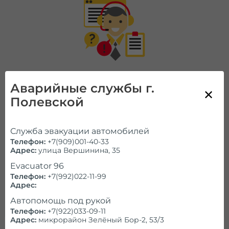
Аварийные службы г.
Полевской
Позвоните нам!
Работаем ежедневно и круглосуточно
Служба эвакуации автомобилей
Телефон:
+7(909)001-40-33
Справочник
Адрес:
улица Вершинина, 35
Evacuator 96
Телефон:
+7(992)022-11-99
Проконсультируем и ответим на
все
Адрес:
вопросы
Автопомощь под рукой
Телефон:
+7(922)033-09-11
Адрес:
микрорайон Зелёный Бор-2, 53/3