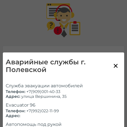
Позвоните нам!
Аварийные службы г.
Полевской
Работаем ежедневно и круглосуточно
Справочник
Служба эвакуации автомобилей
Телефон:
+7(909)001-40-33
Адрес:
улица Вершинина, 35
Проконсультируем и ответим на
все
Evacuator 96
вопросы
Телефон:
+7(992)022-11-99
Адрес:
Автопомощь под рукой