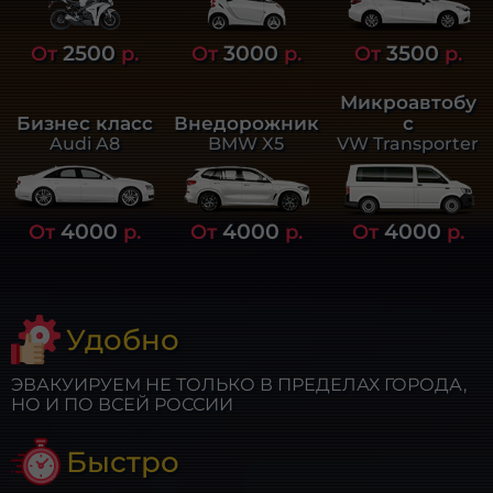
2500
3000
3500
От
р.
От
р.
От
р.
Микроавтобу
Бизнес класс
Внедорожник
с
Audi A8
BMW X5
VW Transporter
4000
4000
4000
От
р.
От
р.
От
р.
Удобно
ЭВАКУИРУЕМ НЕ ТОЛЬКО В ПРЕДЕЛАХ ГОРОДА,
НО И ПО ВСЕЙ РОССИИ
Быстро