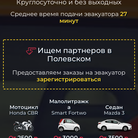
Круглосуточно и без выходных
Среднее время подачи эвакуатора
27
минут
Ищем партнеров в
Полевском
Предоставляем заказы на эвакуатор
зарегистрироваться
Малолитражк
а
Седан
Мотоцикл
Smart Fortwo
Mazda 3
Honda CBR
2500
3000
3500
От
р.
От
р.
От
р.