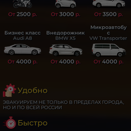
2500
3000
3500
От
р.
От
р.
От
р.
Микроавтобу
Бизнес класс
Внедорожник
с
Audi A8
BMW X5
VW Transporter
4000
4000
4000
От
р.
От
р.
От
р.
Удобно
ЭВАКУИРУЕМ НЕ ТОЛЬКО В ПРЕДЕЛАХ ГОРОДА,
НО И ПО ВСЕЙ РОССИИ
Быстро