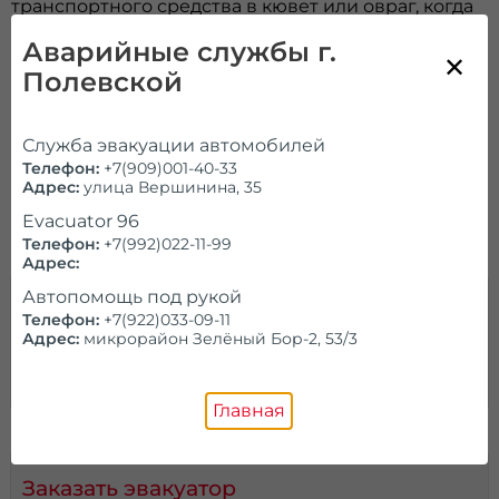
транспортного средства в кювет или овраг, когда
самостоятельно не удается выбраться на дорогу.
Эвакуатор в Полевском и области необходим,
Аварийные службы г.
если техника оказалась в водоеме или снежном
Полевской
заносе, получила сильные дефекты при ДТП. В
отдельных ситуациях погрузка на платформу
является сложной, требует привлечения
Служба эвакуации автомобилей
дополнительной спецтехники. Стоимость зависит
от типа и количества используемого
Телефон:
+7(909)001-40-33
оборудования, необходимости привлечения
Адрес:
улица Вершинина, 35
кранов-манипуляторов, затраченного на
Evacuator 96
предоставление услуг времени.
Телефон:
+7(992)022-11-99
Адрес:
Автопомощь под рукой
Вызвать эвакуатор
Телефон:
+7(922)033-09-11
Адрес:
микрорайон Зелёный Бор-2, 53/3
Вызвать эвакуатор срочно в нашей компании можно
по телефону, через обратную форму или калькулятор
цены.
Главная
Заказать эвакуатор